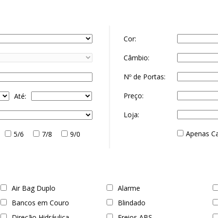
Cor:
Câmbio:
Nº de Portas:
Preço:
Até:
Loja:
Apenas C
5/6
7/8
9/0
Air Bag Duplo
Alarme
Bancos em Couro
Blindado
Direção Hidráulica
Freios ABS