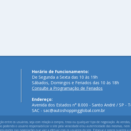
Horário de Funcionamento:
De Segunda a Sexta das 10 às 19h
Sábados, Domingos e Feriados das 10 às 18h
Consulte a Programação de Feriados
Endereço:
Avenida dos Estados n° 8.000 - Santo André / SP - T
SAC - sac@autoshoppingglobal.com.br
 entre os usuários, seja com relação à compra, troca ou qualquer tipo de negociação. As vendas,
ão podendo o usuário responsabilizar o site pela veracidade e/ou autenticidade das mesmas, nem p
assumidos nas negociações que vier a efetuar com os usuários do site. Estoque e preços sujeitos a