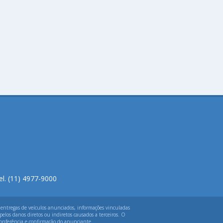
el. (11) 4977-9000
 entregas de veículos anunciados, informações vinculadas
elos danos diretos ou indiretos causados a terceiros. O
 conferência e confirmação do anunciante.