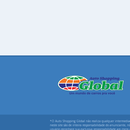
*O Auto Shopping Global não realiza qualquer intermediação
neste site são de inteira responsabilidade do anunciante, n
usuário reconhece sua exclusiva responsabilidade aos riscos 