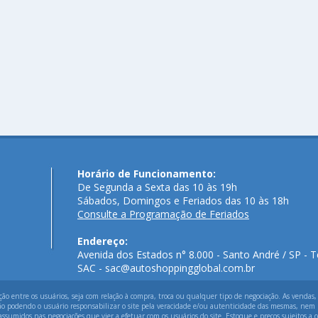
Horário de Funcionamento:
De Segunda a Sexta das 10 às 19h
Sábados, Domingos e Feriados das 10 às 18h
Consulte a Programação de Feriados
Endereço:
Avenida dos Estados n° 8.000 - Santo André / SP - T
SAC - sac@autoshoppingglobal.com.br
 entre os usuários, seja com relação à compra, troca ou qualquer tipo de negociação. As vendas,
ão podendo o usuário responsabilizar o site pela veracidade e/ou autenticidade das mesmas, nem p
assumidos nas negociações que vier a efetuar com os usuários do site. Estoque e preços sujeitos a