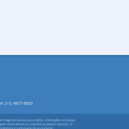
el. (11) 4977-9000
 entregas de veículos anunciados, informações vinculadas
elos danos diretos ou indiretos causados a terceiros. O
 conferência e confirmação do anunciante.