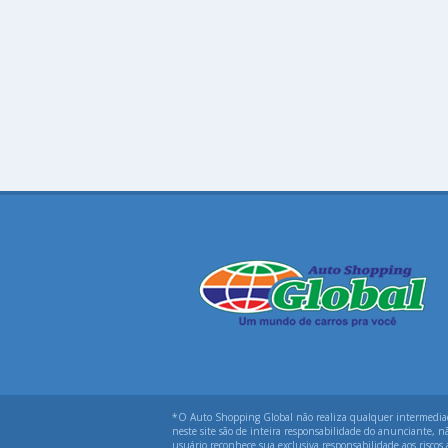
*O Auto Shopping Global não realiza qualquer intermediação
neste site são de inteira responsabilidade do anunciante, n
usuário reconhece sua exclusiva responsabilidade aos riscos 