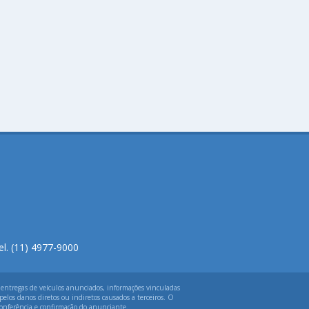
el. (11) 4977-9000
 entregas de veículos anunciados, informações vinculadas
elos danos diretos ou indiretos causados a terceiros. O
 conferência e confirmação do anunciante.