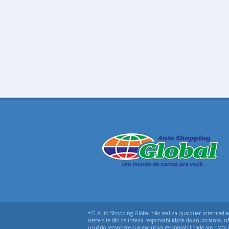
*O Auto Shopping Global não realiza qualquer intermediação
neste site são de inteira responsabilidade do anunciante, n
usuário reconhece sua exclusiva responsabilidade aos riscos 