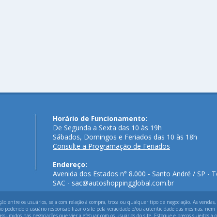
Horário de Funcionamento:
De Segunda a Sexta das 10 às 19h
Sábados, Domingos e Feriados das 10 às 18h
Consulte a Programação de Feriados
Endereço:
Avenida dos Estados n° 8.000 - Santo André / SP - T
SAC - sac@autoshoppingglobal.com.br
 entre os usuários, seja com relação à compra, troca ou qualquer tipo de negociação. As vendas,
ão podendo o usuário responsabilizar o site pela veracidade e/ou autenticidade das mesmas, nem p
assumidos nas negociações que vier a efetuar com os usuários do site. Estoque e preços sujeitos a