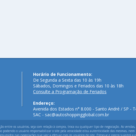
Horário de Funcionamento:
De Segunda a Sexta das 10 às 19h
Sábados, Domingos e Feriados das 10 às 18h
Consulte a Programação de Feriados
Endereço:
Avenida dos Estados n° 8.000 - Santo André / SP - T
SAC - sac@autoshoppingglobal.com.br
 entre os usuários, seja com relação à compra, troca ou qualquer tipo de negociação. As vendas,
ão podendo o usuário responsabilizar o site pela veracidade e/ou autenticidade das mesmas, nem p
assumidos nas negociações que vier a efetuar com os usuários do site. Estoque e preços sujeitos a