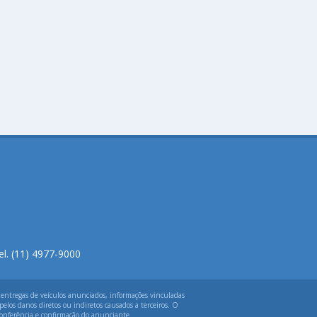
el. (11) 4977-9000
 entregas de veículos anunciados, informações vinculadas
elos danos diretos ou indiretos causados a terceiros. O
 conferência e confirmação do anunciante.