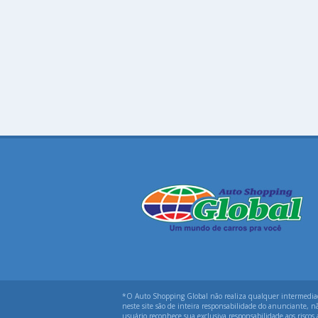
*O Auto Shopping Global não realiza qualquer intermediação
neste site são de inteira responsabilidade do anunciante, n
usuário reconhece sua exclusiva responsabilidade aos riscos 