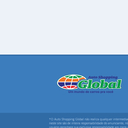
*O Auto Shopping Global não realiza qualquer intermediação
neste site são de inteira responsabilidade do anunciante, n
usuário reconhece sua exclusiva responsabilidade aos riscos 