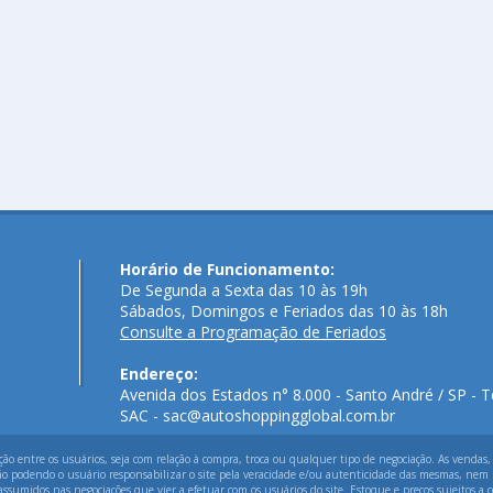
Horário de Funcionamento:
De Segunda a Sexta das 10 às 19h
Sábados, Domingos e Feriados das 10 às 18h
Consulte a Programação de Feriados
Endereço:
Avenida dos Estados n° 8.000 - Santo André / SP - T
SAC - sac@autoshoppingglobal.com.br
 entre os usuários, seja com relação à compra, troca ou qualquer tipo de negociação. As vendas,
ão podendo o usuário responsabilizar o site pela veracidade e/ou autenticidade das mesmas, nem p
assumidos nas negociações que vier a efetuar com os usuários do site. Estoque e preços sujeitos a