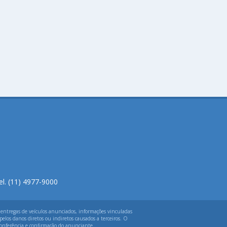
el. (11) 4977-9000
 entregas de veículos anunciados, informações vinculadas
elos danos diretos ou indiretos causados a terceiros. O
 conferência e confirmação do anunciante.