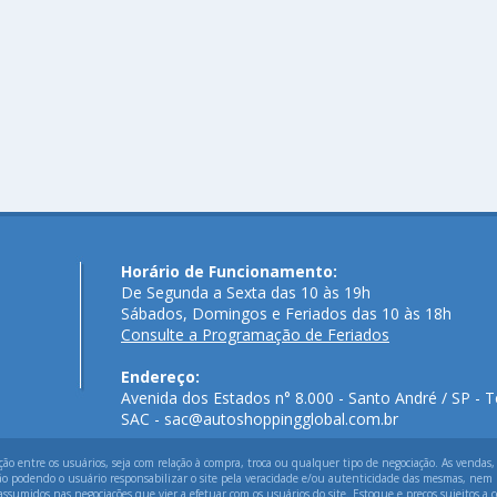
Horário de Funcionamento:
De Segunda a Sexta das 10 às 19h
Sábados, Domingos e Feriados das 10 às 18h
Consulte a Programação de Feriados
Endereço:
Avenida dos Estados n° 8.000 - Santo André / SP - T
SAC - sac@autoshoppingglobal.com.br
 entre os usuários, seja com relação à compra, troca ou qualquer tipo de negociação. As vendas,
ão podendo o usuário responsabilizar o site pela veracidade e/ou autenticidade das mesmas, nem p
assumidos nas negociações que vier a efetuar com os usuários do site. Estoque e preços sujeitos a