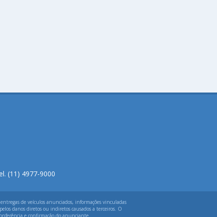
el. (11) 4977-9000
 entregas de veículos anunciados, informações vinculadas
elos danos diretos ou indiretos causados a terceiros. O
 conferência e confirmação do anunciante.