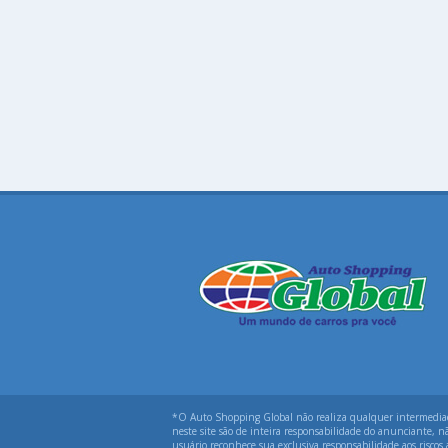
*O Auto Shopping Global não realiza qualquer intermediação
neste site são de inteira responsabilidade do anunciante, n
usuário reconhece sua exclusiva responsabilidade aos riscos 