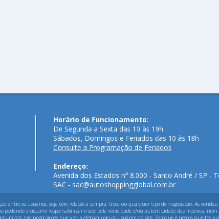
Horário de Funcionamento:
De Segunda a Sexta das 10 às 19h
Sábados, Domingos e Feriados das 10 às 18h
Consulte a Programação de Feriados
Endereço:
Avenida dos Estados n° 8.000 - Santo André / SP - T
SAC - sac@autoshoppingglobal.com.br
 entre os usuários, seja com relação à compra, troca ou qualquer tipo de negociação. As vendas,
ão podendo o usuário responsabilizar o site pela veracidade e/ou autenticidade das mesmas, nem p
assumidos nas negociações que vier a efetuar com os usuários do site. Estoque e preços sujeitos a