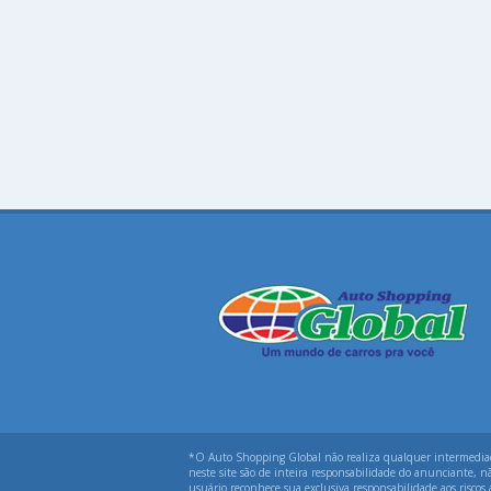
*O Auto Shopping Global não realiza qualquer intermediação
neste site são de inteira responsabilidade do anunciante, n
usuário reconhece sua exclusiva responsabilidade aos riscos 