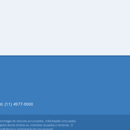
el. (11) 4977-9000
 entregas de veículos anunciados, informações vinculadas
elos danos diretos ou indiretos causados a terceiros. O
 conferência e confirmação do anunciante.