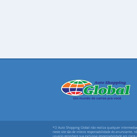
*O Auto Shopping Global não realiza qualquer intermediação
neste site são de inteira responsabilidade do anunciante, n
usuário reconhece sua exclusiva responsabilidade aos riscos 